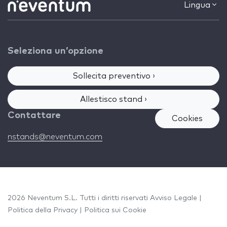
Lingua
Seleziona un’opzione
Sollecita preventivo ›
Allestisco stand ›
Contattare
Cookies
nstands@neventum.com
2026 Neventum S.L. Tutti i diritti riservati
Avviso Legale
|
Politica della Privacy
|
Politica sui Cookie