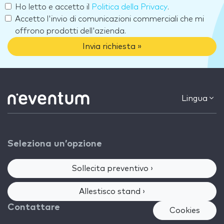
Ho letto e accetto il
Politica della Privacy
.
Accetto l'invio di comunicazioni commerciali che mi
offrono prodotti dell'azienda.
Invia richiesta »
Lingua
Seleziona un’opzione
Sollecita preventivo ›
Allestisco stand ›
Contattare
Cookies