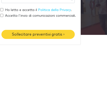
u
l
o
a
t
Ho letto e accetto il
Politica della Privacy
.
m
e
u
Accetto l'invio di comunicazioni commerciali.
e
-
o
m
t
a
e
Sollecitare preventivi gratis ›
i
l
l
é
f
o
n
o