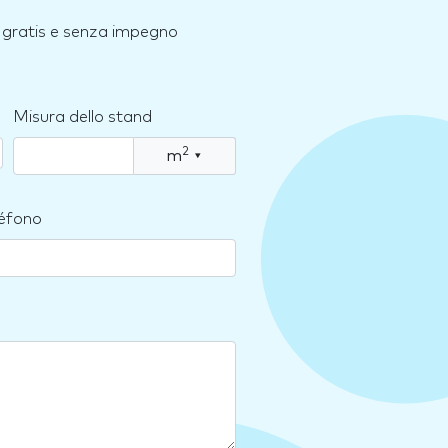
e, gratis e senza impegno
Misura dello stand
2
m
▾
léfono