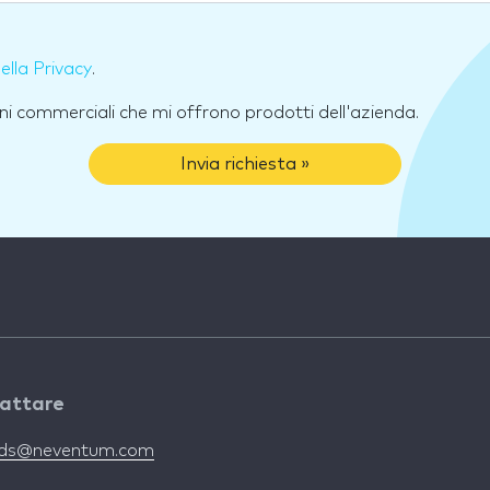
della Privacy
.
ni commerciali che mi offrono prodotti dell'azienda.
Invia richiesta »
attare
nds@neventum.com