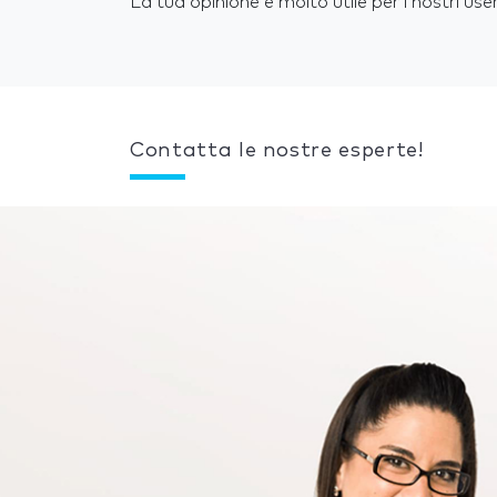
La tua opinione è molto utile per i nostri user
Contatta le nostre esperte!