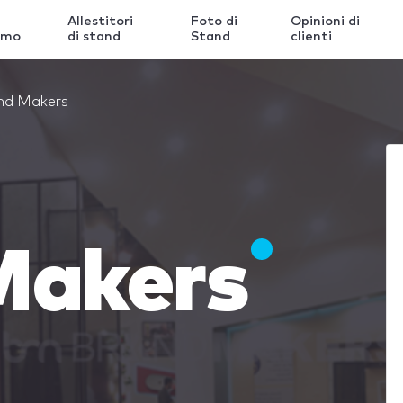
Allestitori
Foto di
Opinioni di
amo
di stand
Stand
clienti
nd Makers
Makers