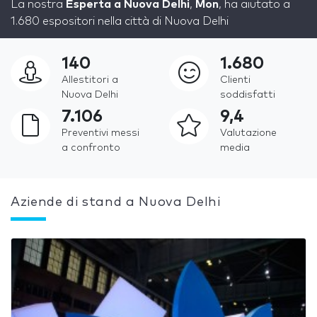
La nostra
Esperta a Nuova Delhi
,
Mon
, ha aiutato a
1.680 espositori nella città di Nuova Delhi
140
1.680
Allestitori a
Clienti
Nuova Delhi
soddisfatti
7.106
9,4
Preventivi messi
Valutazione
a confronto
media
Aziende di stand a Nuova Delhi