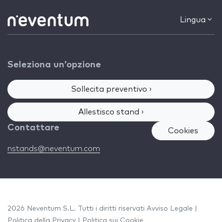
Lingua
Seleziona un’opzione
Sollecita preventivo ›
Allestisco stand ›
Contattare
Cookies
nstands@neventum.com
2026 Neventum S.L. Tutti i diritti riservati
Avviso Legale
|
Politica della Privacy
|
Politica sui Cookie