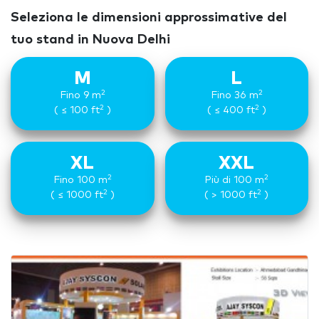
Seleziona le dimensioni approssimative del
tuo stand in Nuova Delhi
M
L
2
2
Fino 9 m
Fino 36 m
2
2
( ≤ 100 ft
)
( ≤ 400 ft
)
XL
XXL
2
2
Fino 100 m
Più di 100 m
2
2
( ≤ 1000 ft
)
( > 1000 ft
)