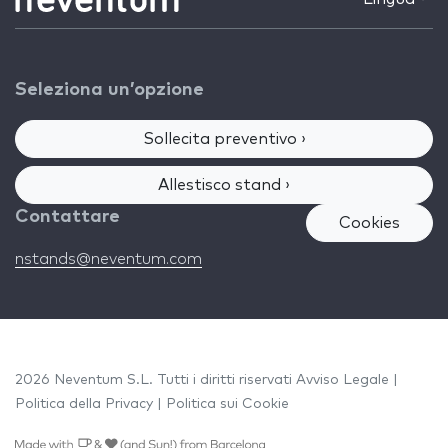
Seleziona un’opzione
Sollecita preventivo ›
Allestisco stand ›
Contattare
Cookies
nstands@neventum.com
2026 Neventum S.L. Tutti i diritti riservati
Avviso Legale
|
Politica della Privacy
|
Politica sui Cookie