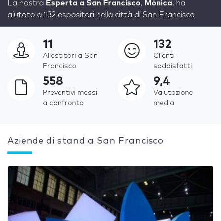
La nostra
Esperta a San Francisco
,
Mónica
, ha
aiutato a 132 espositori nella città di San Francisco
11
132
Allestitori a San
Clienti
Francisco
soddisfatti
558
9,4
Preventivi messi
Valutazione
a confronto
media
Aziende di stand a San Francisco