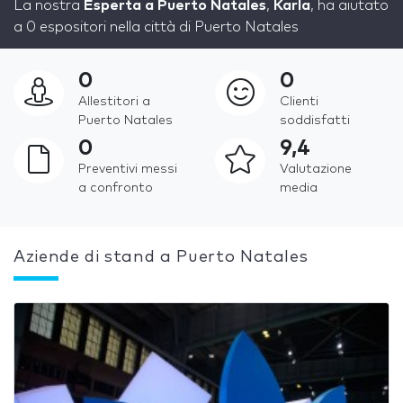
La nostra
Esperta a Puerto Natales
,
Karla
, ha aiutato
a 0 espositori nella città di Puerto Natales
0
0
Allestitori a
Clienti
Puerto Natales
soddisfatti
0
9,4
Preventivi messi
Valutazione
a confronto
media
Aziende di stand a Puerto Natales