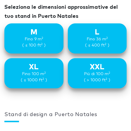
Seleziona le dimensioni approssimative del
tuo stand in Puerto Natales
M
L
2
2
Fino 9 m
Fino 36 m
2
2
( ≤ 100 ft
)
( ≤ 400 ft
)
XL
XXL
2
2
Fino 100 m
Più di 100 m
2
2
( ≤ 1000 ft
)
( > 1000 ft
)
Stand di design a Puerto Natales