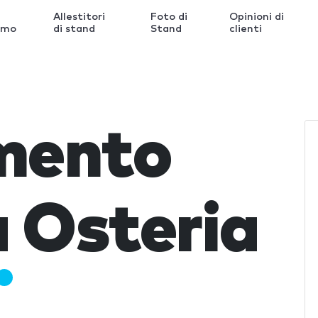
Allestitori
Foto di
Opinioni di
amo
di stand
Stand
clienti
imento
 Osteria