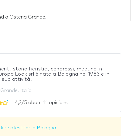
tand a Osteria Grande.
enti, stand fieristici, congressi, meeting in
uropa.Look srl è nata a Bologna nel 1983 e in
 sua attività...
Grande, Italia
4,2/5 about 11 opinions
ere allestitori a Bologna