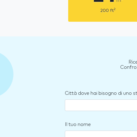
m
2
200
ft
Ric
Confron
Città dove hai bisogno di uno 
Il tuo nome