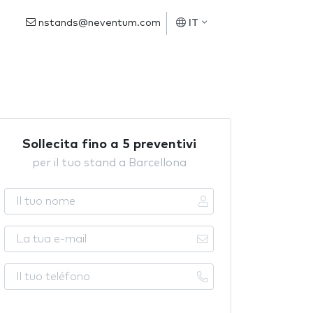
nstands@neventum.com
IT
Sollecita fino a 5 preventivi
per il tuo stand a Barcellona