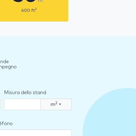
m
2
600
ft
ande
 impegno
Misura dello stand
2
m
▾
léfono