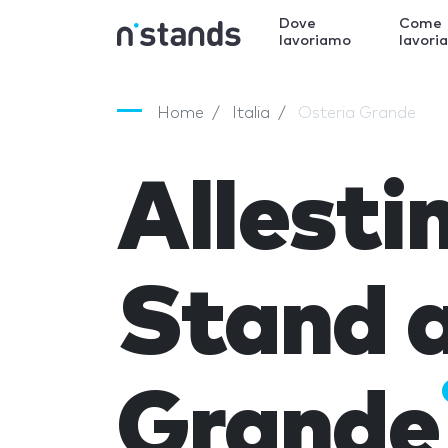
Dove
Come
lavoriamo
lavori
Home
Italia
Osteria Grande
Allest
Stand a
Grande