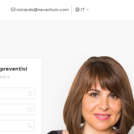
nstands@neventum.com
IT
 preventivi
and a