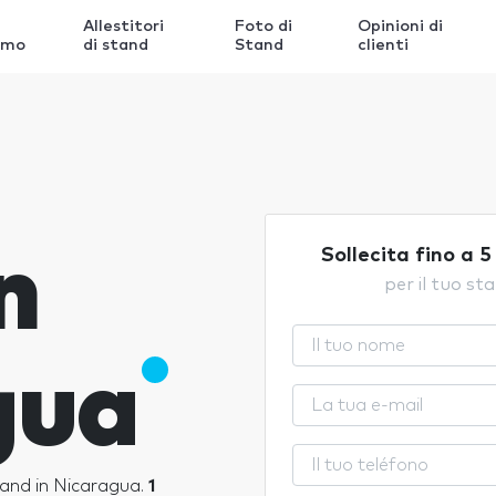
Allestitori
Foto di
Opinioni di
amo
di stand
Stand
clienti
n
Sollecita fino a 5
per il tuo st
gua
 Stand in Nicaragua.
1