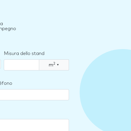
ua
 impegno
Misura dello stand
2
m
▾
léfono