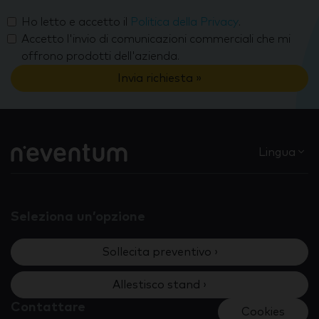
Ho letto e accetto il
Politica della Privacy
.
Accetto l'invio di comunicazioni commerciali che mi
offrono prodotti dell'azienda.
Invia richiesta »
Lingua
Seleziona un’opzione
Sollecita preventivo ›
Allestisco stand ›
Contattare
Cookies