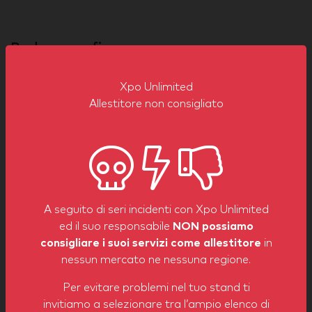
Badges per fiera
Xpo Unlimited ha dimostrato la sua esperienza nelle
seguenti fiere
Xpo Unlimited
Allestitore non consigliato
POWERGEN
NBAA - BACE
Iaitam Ace
A seguito di seri incidenti con Xpo Unlimited
International
ed il suo responsabile
NON possiamo
consigliare i suoi servizi come allestitore
in
nessun mercato ne nessuna regione.
Per evitare problemi nel tuo stand ti
invitiamo a selezionare tra l’ampio elenco di
Contatta le nostre esperte!