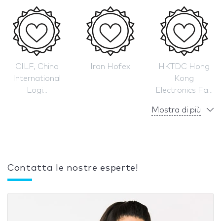
CILF, China
Iran Hofex
HKTDC Hong
International
Kong
Logi...
Electronics Fa...
Mostra di più
Contatta le nostre esperte!