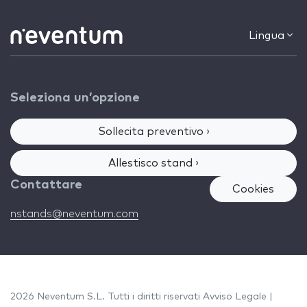
Lingua
Seleziona un’opzione
Sollecita preventivo ›
Allestisco stand ›
Contattare
Cookies
nstands@neventum.com
2026 Neventum S.L. Tutti i diritti riservati
Avviso Legale
|