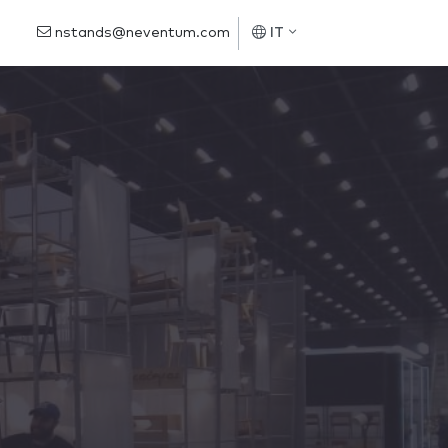
nstands@neventum.com
IT