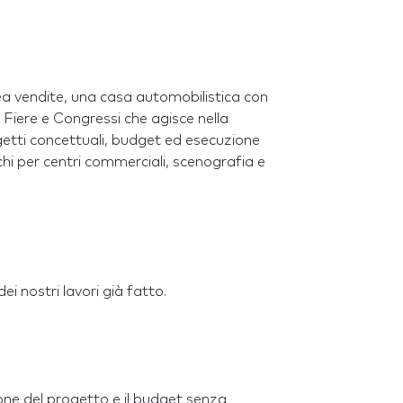
ea vendite, una casa automobilistica con
 Fiere e Congressi che agisce nella
ogetti concettuali, budget ed esecuzione
chi per centri commerciali, scenografia e
ei nostri lavori già fatto.
zione del progetto e il budget senza