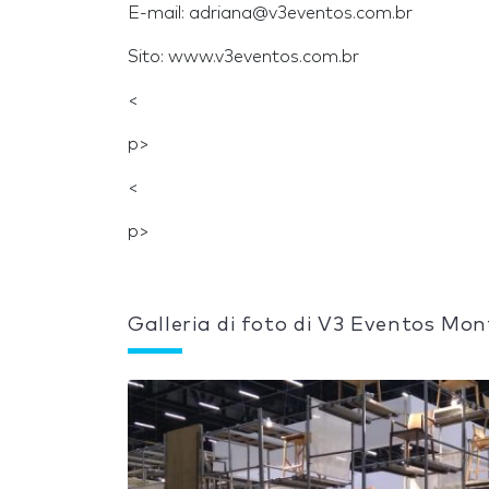
E-mail: adriana@v3eventos.com.br
Sito: www.v3eventos.com.br
<
p>
<
p>
Galleria di foto di V3 Eventos Mon