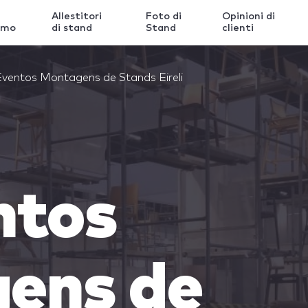
Allestitori
Foto di
Opinioni di
amo
di stand
Stand
clienti
Eventos Montagens de Stands Eireli
ntos
ens de