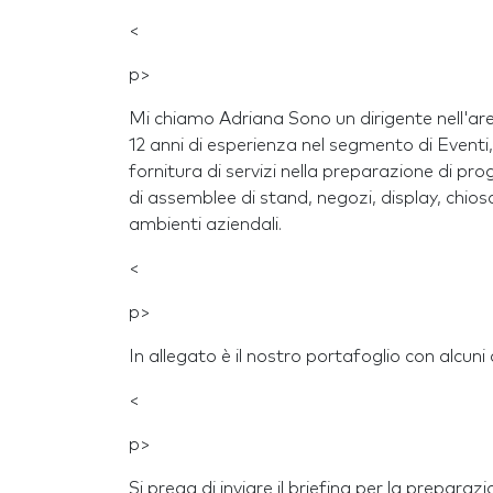
<
p>
Mi chiamo Adriana Sono un dirigente nell'ar
12 anni di esperienza nel segmento di Eventi,
fornitura di servizi nella preparazione di pr
di assemblee di stand, negozi, display, chios
ambienti aziendali.
<
p>
In allegato è il nostro portafoglio con alcuni d
<
p>
Si prega di inviare il briefing per la prepara