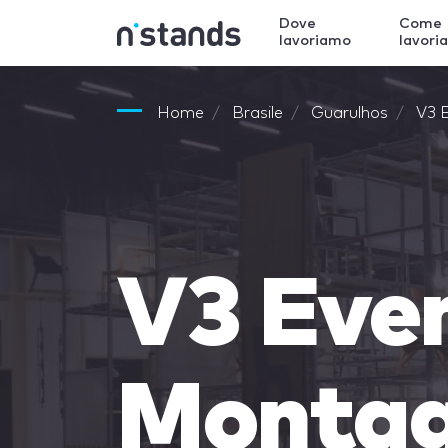
Dove
Come
lavoriamo
lavori
Home
Brasile
Guarulhos
V3 
V3 Eve
Montag