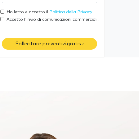
u
l
o
a
t
Ho letto e accetto il
Politica della Privacy
.
m
e
u
Accetto l'invio di comunicazioni commerciali.
e
-
o
m
t
a
e
Sollecitare preventivi gratis ›
i
l
l
é
f
o
n
o