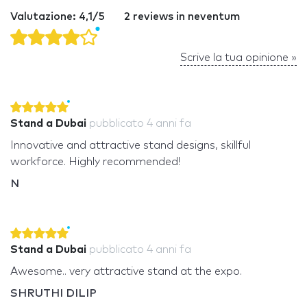
Valutazione: 4,1/5
2 reviews in neventum
Scrive la tua opinione »
Stand a Dubai
pubblicato
4 anni fa
Innovative and attractive stand designs, skillful
workforce. Highly recommended!
N
Stand a Dubai
pubblicato
4 anni fa
Awesome.. very attractive stand at the expo.
SHRUTHI DILIP