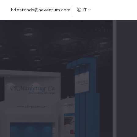
nstands@neventum.com
IT