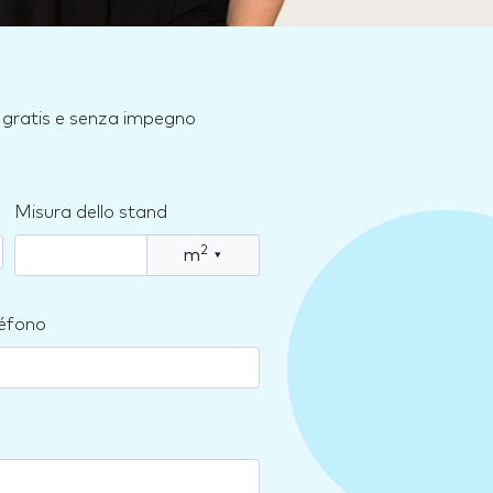
e, gratis e senza impegno
Misura dello stand
2
m
▾
léfono