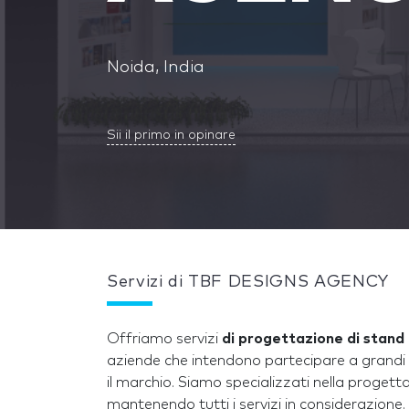
Noida, India
Sii il primo in opinare
Servizi di TBF DESIGNS AGENCY
Offriamo servizi
di progettazione di stand 
aziende che intendono partecipare a grandi fi
il marchio. Siamo specializzati nella progetta
mantenendo tutti i servizi in considerazione