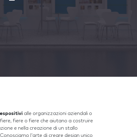
espositivi
alle organizzazioni aziendali o
ere, fiere o fiere che aiutano a costruire
zione e nella creazione di un stallo
. Conosciamo l'arte di creare design unico