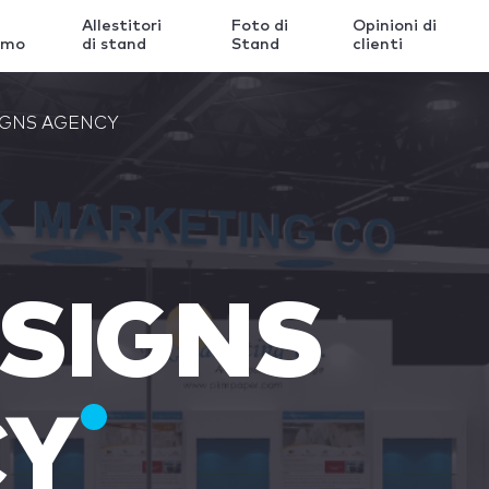
Allestitori
Foto di
Opinioni di
amo
di stand
Stand
clienti
IGNS AGENCY
ESIGNS
CY