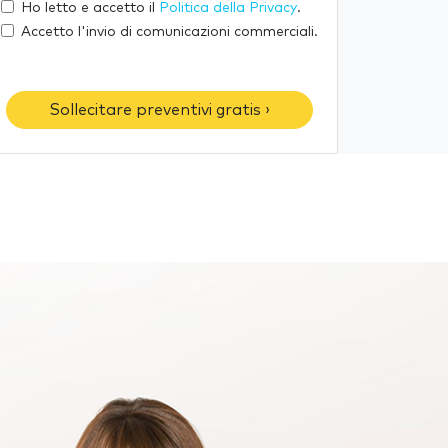
t
Ho letto e accetto il
Politica della Privacy
.
m
e
u
Accetto l'invio di comunicazioni commerciali.
e
-
o
m
t
a
e
Sollecitare preventivi gratis ›
i
l
l
é
f
o
n
o