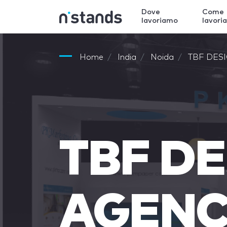
Dove
Come
lavoriamo
lavori
Home
India
Noida
TBF DES
TBF D
AGEN