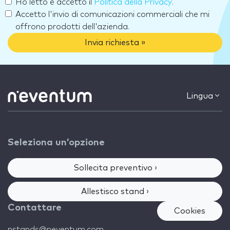
Ho letto e accetto il
Politica della Privacy
.
Accetto l'invio di comunicazioni commerciali che mi
offrono prodotti dell'azienda.
Invia richiesta »
Lingua
Seleziona un’opzione
Sollecita preventivo ›
Allestisco stand ›
Contattare
Cookies
nstands@neventum.com