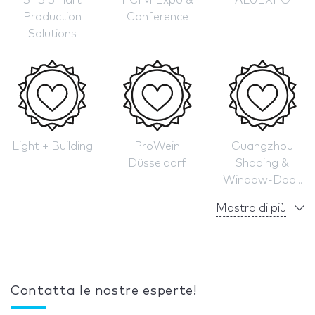
SPS Smart
PCIM Expo &
ALUEXPO
Production
Conference
Solutions
Light + Building
ProWein
Guangzhou
Düsseldorf
Shading &
Window-Doo...
Mostra di più
Contatta le nostre esperte!