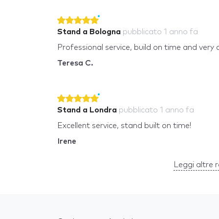
Stand a Bologna
pubblicato
1 anno fa
Professional service, build on time and very 
Teresa C.
Stand a Londra
pubblicato
1 anno fa
Excellent service, stand built on time!
Irene
Leggi altre 