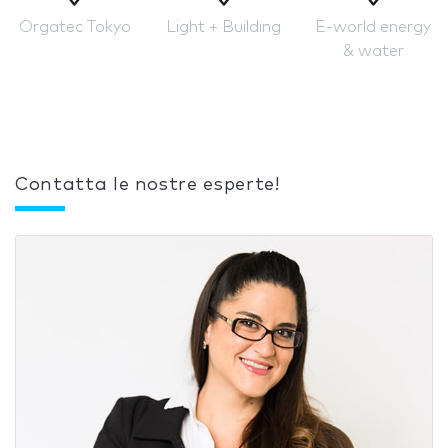
Orgatec Tokyo
Light + Building
E-world energy
& water
Contatta le nostre esperte!