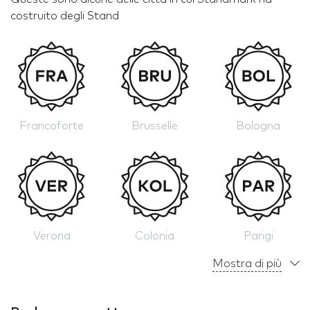
costruito degli Stand
Francoforte
Brusselle
Bologna
Verona
Colonia
Parigi
Mostra di più