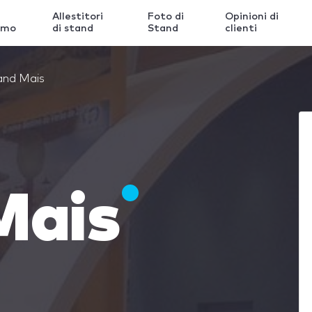
Allestitori
Foto di
Opinioni di
amo
di stand
Stand
clienti
and Mais
Mais