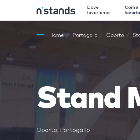
Dove
Come
lavoriamo
lavori
Home
Portogallo
Oporto
St
Stand 
Oporto, Portogallo