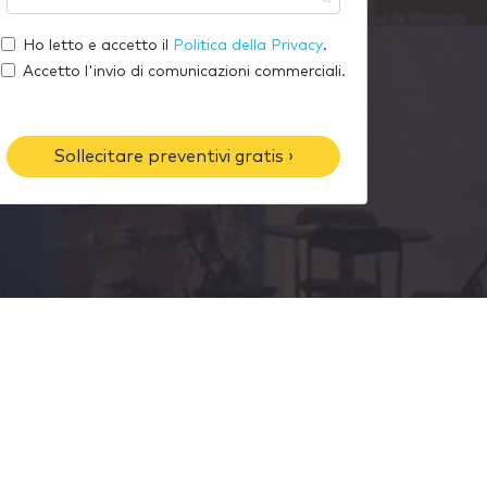
u
l
o
a
t
Ho letto e accetto il
Politica della Privacy
.
m
e
u
Accetto l'invio di comunicazioni commerciali.
e
-
o
m
t
a
e
Sollecitare preventivi gratis ›
i
l
l
é
f
o
n
o