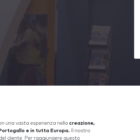
on una vasta esperienza nella
creazione,
Portogallo e in tutta Europa.
Il nostro
del cliente. Per raggiungere questo