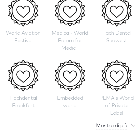
World Aviation
Medica - World
Fach Dental
Festival
Forum for
Sudwest
Medic...
Fachdental
Embedded
PLMA's World
Frankfurt
world
of Private
Label
Mostra di più