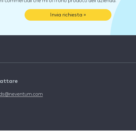
ni commerciali che mi offrono prodotti dell'azienda.
Invia richiesta »
attare
nds@neventum.com