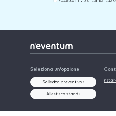
Accetto l'invio di comunicazio
Seleziona un’opzione
Cont
nsta
Sollecita preventivo ›
Allestisco stand ›