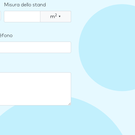
Misura dello stand
2
m
▾
léfono