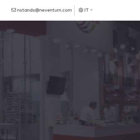
nstands@neventum.com
IT