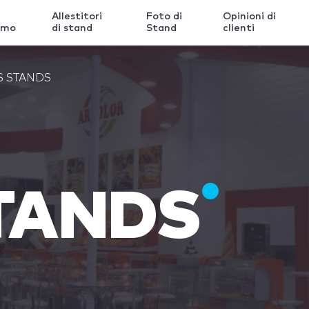
Allestitori
Foto di
Opinioni di
amo
di stand
Stand
clienti
 STANDS
TANDS