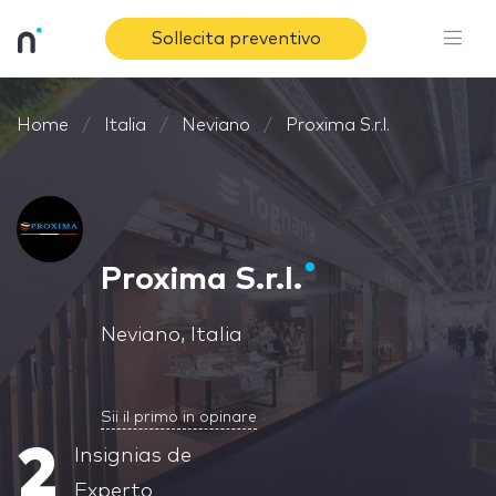
Sollecita preventivo
Home
Italia
Neviano
Proxima S.r.l.
Proxima S.r.l.
Neviano, Italia
Sii il primo in opinare
2
Insignias de
Experto