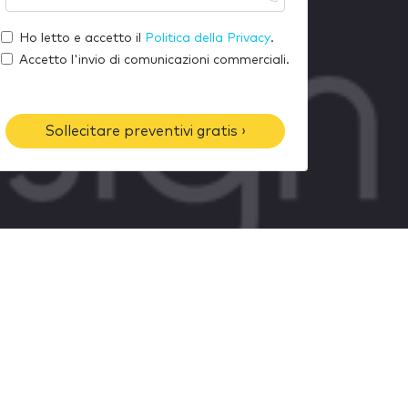
u
l
o
a
t
Ho letto e accetto il
Politica della Privacy
.
m
e
u
Accetto l'invio di comunicazioni commerciali.
e
-
o
m
t
a
e
Sollecitare preventivi gratis ›
i
l
l
é
f
o
n
o