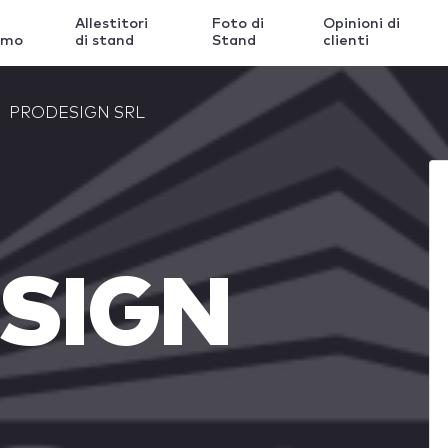
Allestitori
Foto di
Opinioni di
amo
di stand
Stand
clienti
PRODESIGN SRL
SIGN