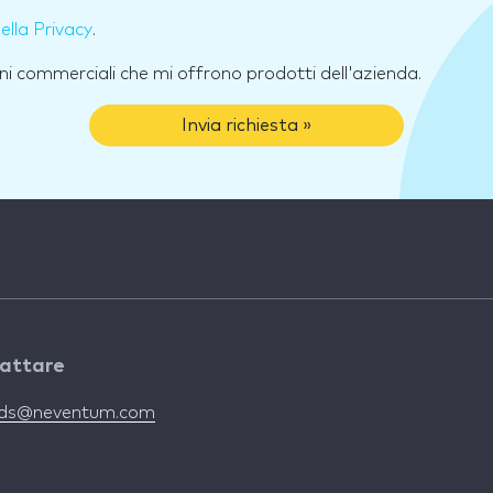
della Privacy
.
ni commerciali che mi offrono prodotti dell'azienda.
Invia richiesta »
attare
nds@neventum.com