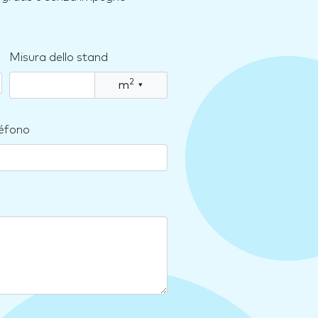
Misura dello stand
2
m
▾
léfono