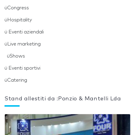
üCongress
üHospitality
ü Eventi aziendali
üLive marketing
üShows
ü Eventi sportivi
üCatering
Stand allestiti da :Ponzio & Mantelli Lda