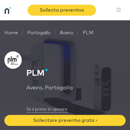
Sollecita preventivo
Home
Portogallo
Aveiro
PLM
PLM
Aveiro, Portogallo
Sii il primo in opinare
Sollecitare preventivi gratis ›