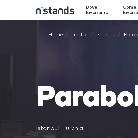
Dove
Come
lavoriamo
lavori
Home
Turchia
Istanbul
Parab
Parabo
Istanbul, Turchia