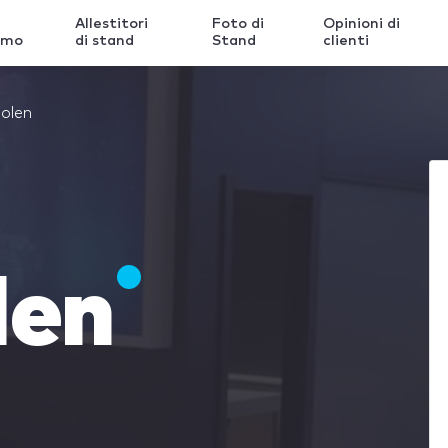
Allestitori
Foto di
Opinioni di
amo
di stand
Stand
clienti
olen
len