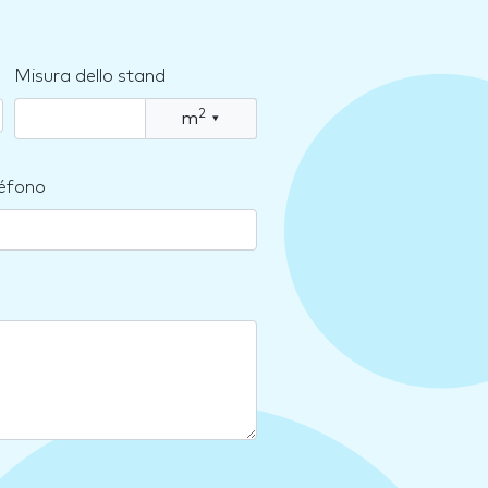
Misura dello stand
2
m
▾
léfono