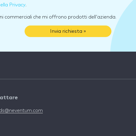
della Privacy
.
ni commerciali che mi offrono prodotti dell'azienda.
Invia richiesta »
attare
nds@neventum.com