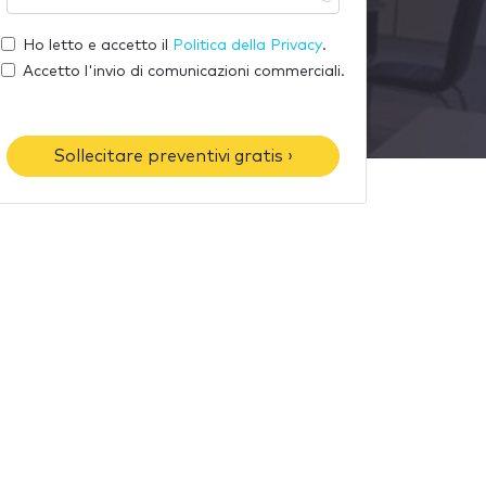
u
l
o
a
t
Ho letto e accetto il
Politica della Privacy
.
m
e
u
Accetto l'invio di comunicazioni commerciali.
e
-
o
m
t
a
e
Sollecitare preventivi gratis ›
i
l
l
é
f
o
n
o