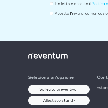
Ho letto e accetto il
Politica 
Accetto l'invio di comunicazio
Seleziona un’opzione
Cont
nsta
Sollecita preventivo ›
Allestisco stand ›