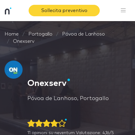
Sollecita preventivo
Home
Portogallo
Póvoa de Lanhoso
Onexserv
Onexserv
Póvoa de Lanhoso, Portogallo
11
opinioni su neventum
Valutazione: 4,16/5