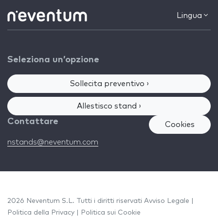
Lingua
Seleziona un’opzione
Sollecita preventivo ›
Allestisco stand ›
Contattare
Cookies
nstands@neventum.com
2026 Neventum S.L. Tutti i diritti riservati
Avviso Legale
|
Politica della Privacy
|
Politica sui Cookie