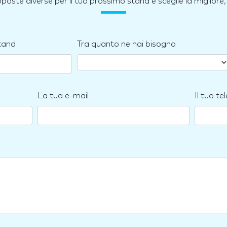
roposte diverse per il tuo prossimo stand e sceglie la miglior
stand
Tra quanto ne hai bisogno
La tua e-mail
Il tuo te