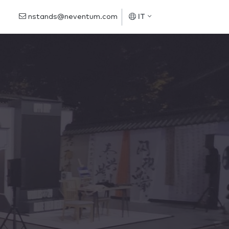
nstands@neventum.com
IT