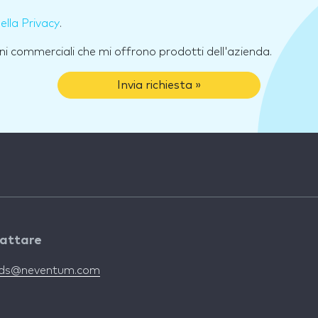
della Privacy
.
ni commerciali che mi offrono prodotti dell'azienda.
Invia richiesta »
attare
nds@neventum.com