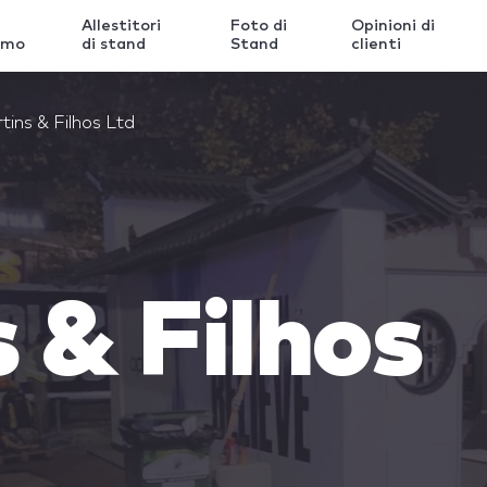
Allestitori
Foto di
Opinioni di
amo
di stand
Stand
clienti
tins & Filhos Ltd
 & Filhos