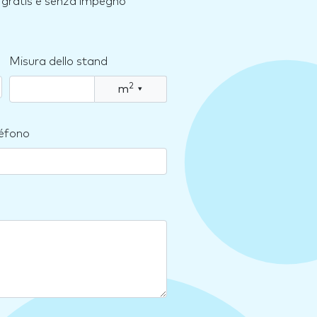
e, gratis e senza impegno
Misura dello stand
2
m
▾
léfono