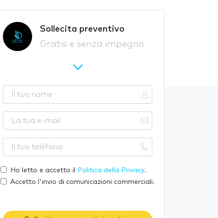
Sollecita preventivo
Gratis e senza impegno
I
l
t
L
u
a
o
t
I
n
u
l
o
a
t
Ho letto e accetto il
Politica della Privacy
.
m
e
u
Accetto l'invio di comunicazioni commerciali.
e
-
o
m
t
a
e