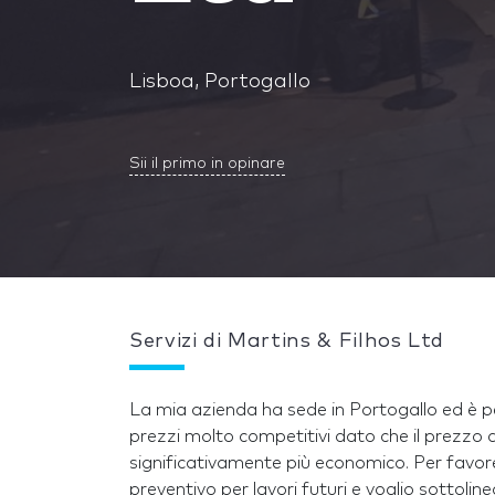
Lisboa, Portogallo
Sii il primo in opinare
Servizi di Martins & Filhos Ltd
La mia azienda ha sede in Portogallo ed è pe
prezzi molto competitivi dato che il prezzo 
significativamente più economico. Per favor
preventivo per lavori futuri e voglio sottolin