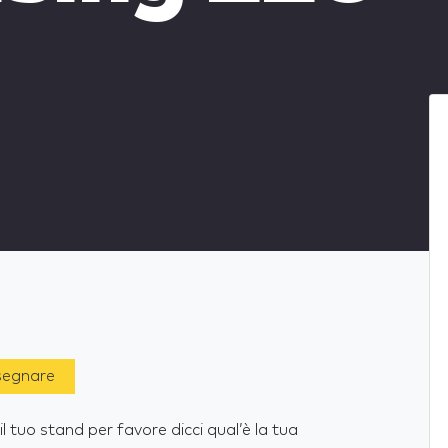
 segnare
 tuo stand per favore dicci qual’è la tua