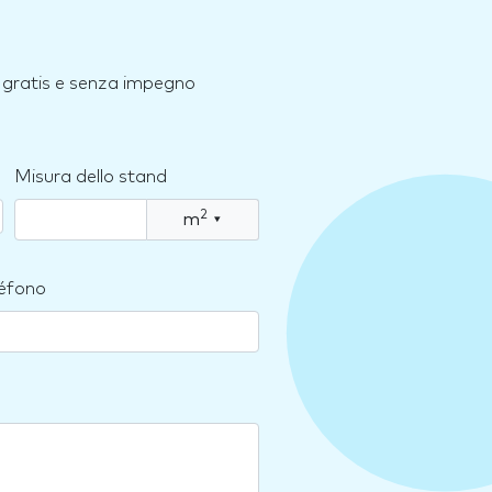
e, gratis e senza impegno
Misura dello stand
2
m
▾
léfono