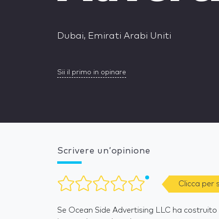
Dubai, Emirati Arabi Uniti
Sii il primo in opinare
Scrivere un’opinione
Clicca per
Se Ocean Side Advertising LLC ha costruito il