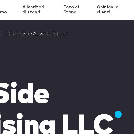
Allestitori
Foto di
Opinioni di
amo
di stand
Stand
clienti
Ocean Side Advertising LLC
Side
ising LLC