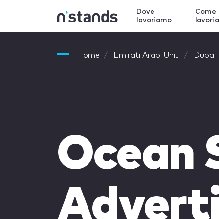
Dove
Come
lavoriamo
lavori
Home
Emirati Arabi Uniti
Dubai
Ocean 
Advert