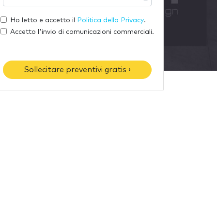
u
l
o
a
t
Ho letto e accetto il
Politica della Privacy
.
m
e
u
Accetto l'invio di comunicazioni commerciali.
e
-
o
m
t
a
e
Sollecitare preventivi gratis ›
i
l
l
é
f
o
n
o