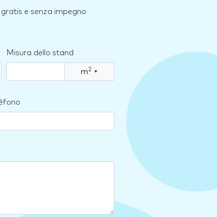
e, gratis e senza impegno
Misura dello stand
2
m
▾
léfono