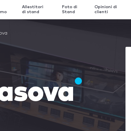
Allestitori
Foto di
Opinioni di
amo
di stand
Stand
clienti
sova
lasova