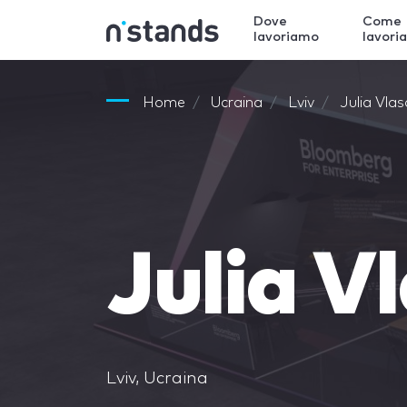
Dove
Come
lavoriamo
lavori
Home
Ucraina
Lviv
Julia Vla
Julia V
Lviv, Ucraina