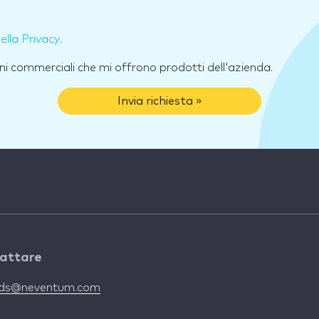
della Privacy
.
ni commerciali che mi offrono prodotti dell'azienda.
Invia richiesta »
attare
nds@neventum.com