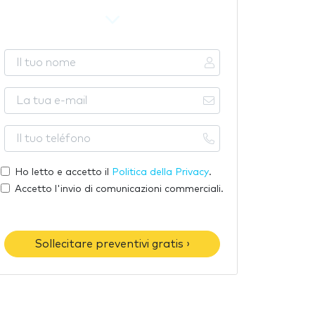
I
l
t
L
u
a
o
t
I
n
u
l
o
a
t
Ho letto e accetto il
Politica della Privacy
.
m
e
u
Accetto l'invio di comunicazioni commerciali.
e
-
o
m
t
a
e
Sollecitare preventivi gratis ›
i
l
l
é
f
o