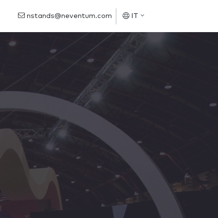
nstands@neventum.com
IT