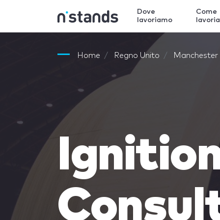
Dove
Come
lavoriamo
lavori
Home
Regno Unito
Manchester
Ignitio
Consul