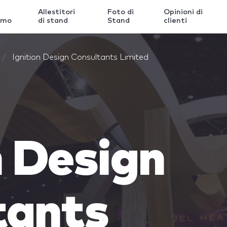
Allestitori
Foto di
Opinioni di
amo
di stand
Stand
clienti
Ignition Design Consultants Limited
n Design
tants