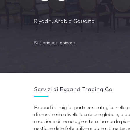
Riyadh, Arabia Saudita
Sii il primo in opinare
Servizi di Expand Trading Co
Expand è il miglior partner strategico nella p
di mostre sia a livello locale che globale, a pa
creazione di tecnologie e termina con la piani
gestione delle folle utilizzando le ultime tecn