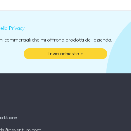
della Privacy
.
ni commerciali che mi offrono prodotti dell'azienda.
Invia richiesta »
attare
nds@neventum.com