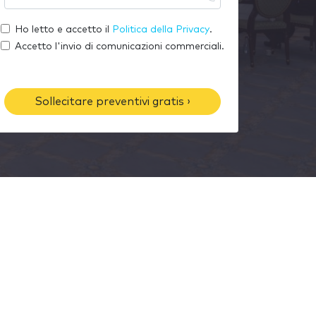
u
l
o
a
t
Ho letto e accetto il
Politica della Privacy
.
m
e
u
Accetto l'invio di comunicazioni commerciali.
e
-
o
m
t
a
e
Sollecitare preventivi gratis ›
i
l
l
é
f
o
n
o