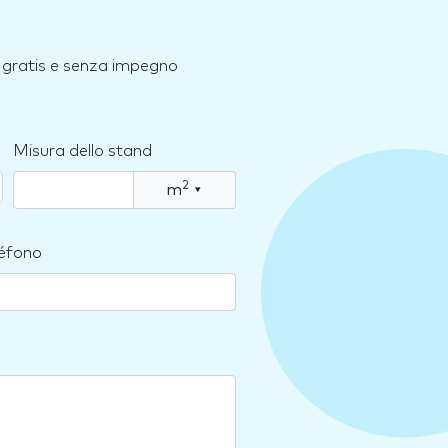
e, gratis e senza impegno
Misura dello stand
2
m
▾
léfono