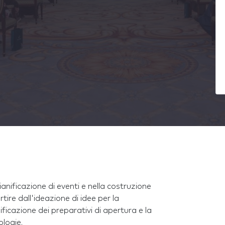
ianificazione di eventi e nella costruzione
rtire dall'ideazione di idee per la
ficazione dei preparativi di apertura e la
ologie.