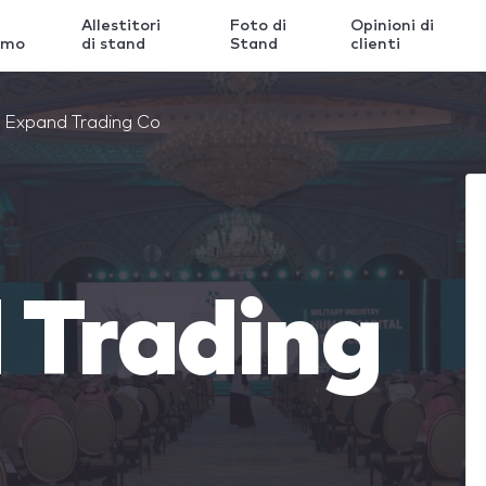
Allestitori
Foto di
Opinioni di
amo
di stand
Stand
clienti
Expand Trading Co
 Trading