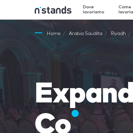
Dove
Come
lavoriamo
lavori
Home
Arabia Saudita
Riyadh
Expand
Co