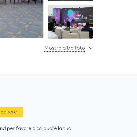
Mostra altre foto
 segnare
d per favore dicci qual’è la tua