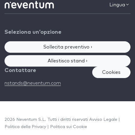
Lingua
Seleziona un’opzione
Sollecita preventivo ›
Allestisco stand ›
Contattare
Cookies
nstands@neventum.com
2026 Neventum S.L. Tutti i diritti riservati
Avviso Legale
|
Politica della Privacy
|
Politica sui Cookie