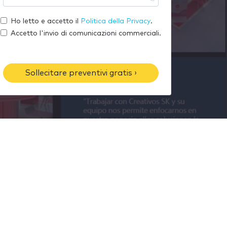
u
l
o
a
t
Ho letto e accetto il
Politica della Privacy
.
m
e
u
Accetto l'invio di comunicazioni commerciali.
e
-
o
m
t
a
e
Sollecitare preventivi gratis ›
i
l
l
é
f
o
n
o