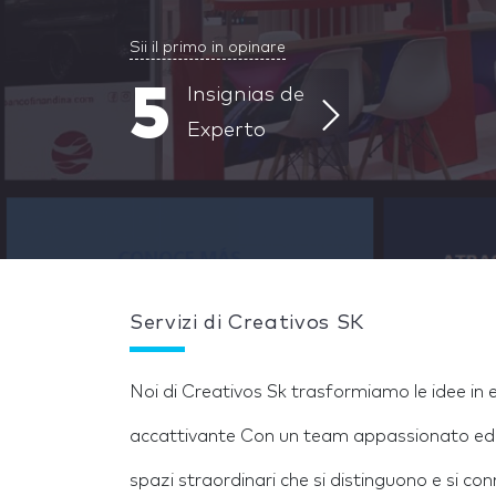
Sii il primo in opinare
5
Insignias de
Experto
Servizi di Creativos SK
Noi di Creativos Sk trasformiamo le idee in e
accattivante Con un team appassionato ed
spazi straordinari che si distinguono e si c