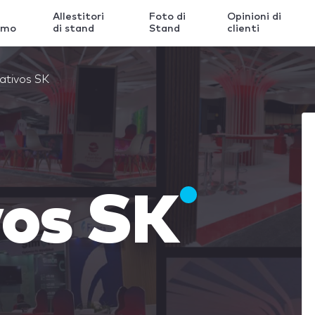
Allestitori
Foto di
Opinioni di
amo
di stand
Stand
clienti
ativos SK
vos SK