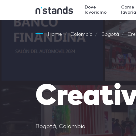
Dove
Come
lavoriamo
lavori
Home
Colombia
Bogotá
Cre
Creati
Bogotá, Colombia