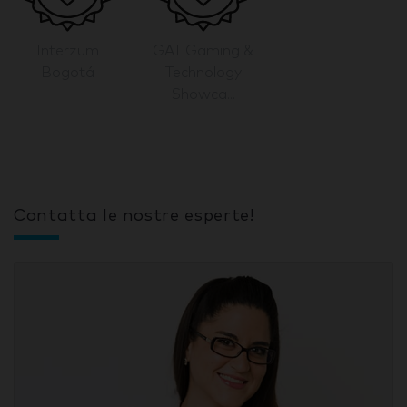
Interzum
GAT Gaming &
Bogotá
Technology
Showca...
Contatta le nostre esperte!