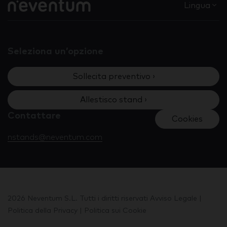
Lingua
Seleziona un’opzione
Sollecita preventivo ›
Allestisco stand ›
Contattare
Cookies
nstands@neventum.com
2026 Neventum S.L. Tutti i diritti riservati
Avviso Legale
|
Politica della Privacy
|
Politica sui Cookie