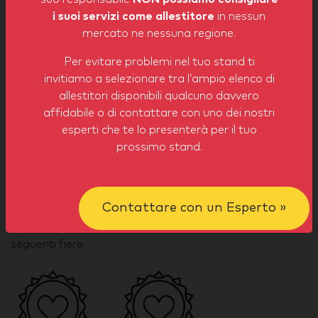
di più di 1000m2 (XXL), City Group è capace di
i suoi servizi come allestitore
in nessun
costruire stand di qualsiasi misura
mercato ne nessuna regione.
Per evitare problemi nel tuo stand ti
invitiamo a selezionare tra l’ampio elenco di
allestitori disponibili qualcuno davvero
affidabile o di contattare con uno dei nostri
esperti che te lo presenterà per il tuo
XXL
L
prossimo stand.
Badges per fiera
Contattare con un Esperto »
City Group ha dimostrato la sua esperienza nelle
seguenti fiere