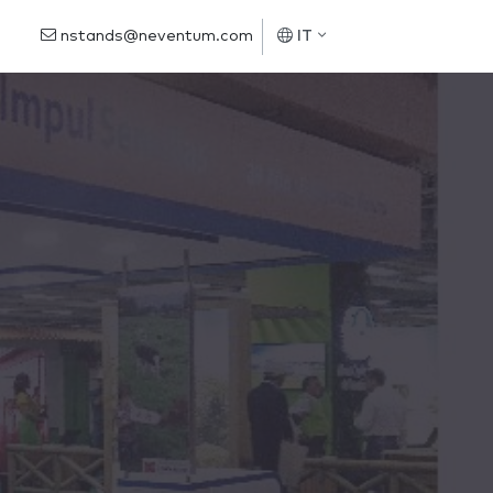
nstands@neventum.com
IT