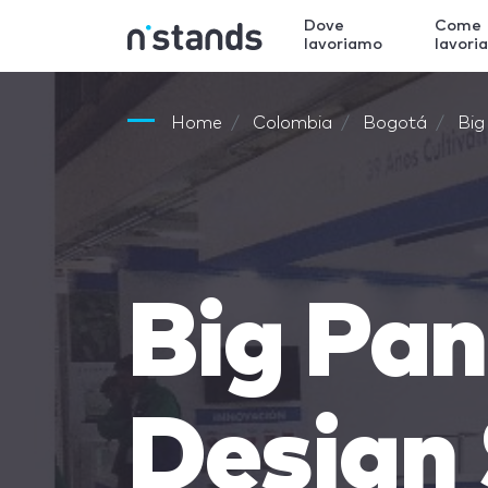
Dove
Come
lavoriamo
lavori
Home
Colombia
Bogotá
Big
Big Pa
Design 