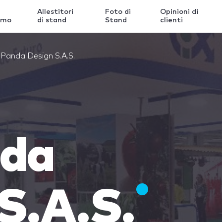
Allestitori
Foto di
Opinioni di
amo
di stand
Stand
clienti
 Panda Design S.A.S.
nda
S.A.S.