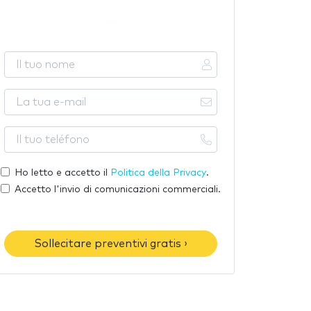
I
l
t
L
u
a
o
t
I
n
u
l
o
a
t
Ho letto e accetto il
Politica della Privacy
.
m
e
u
Accetto l'invio di comunicazioni commerciali.
e
-
o
m
t
a
e
Sollecitare preventivi gratis ›
i
l
l
é
f
o