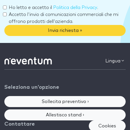
Ho letto e accetto il
Politica della Privacy
.
Accetto l'invio di comunicazioni commerciali che mi
offrono prodotti dell'azienda.
Invia richiesta »
Lingua
Seleziona un’opzione
Sollecita preventivo ›
Allestisco stand ›
Contattare
Cookies