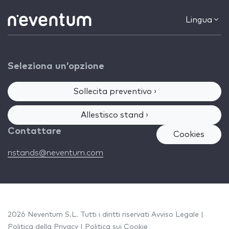
Lingua
Seleziona un’opzione
Sollecita preventivo ›
Allestisco stand ›
Contattare
Cookies
nstands@neventum.com
2026 Neventum S.L. Tutti i diritti riservati
Avviso Legale
|
Politica della Privacy
|
Politica sui Cookie