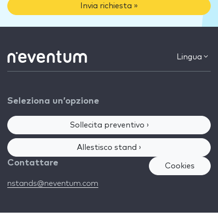
Invia richiesta »
Lingua
Seleziona un’opzione
Sollecita preventivo ›
Allestisco stand ›
Contattare
Cookies
nstands@neventum.com