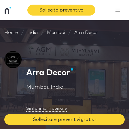
Sollecita preventivo
Home
India
Mumbai
Arra Decor
Arra Decor
Mumbai, India
Sii il primo in opinare
Sollecitare preventivi gratis ›