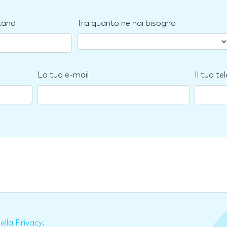
stand
Tra quanto ne hai bisogno
La tua e-mail
Il tuo te
della Privacy
.