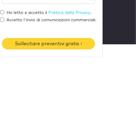
u
l
o
a
t
Ho letto e accetto il
Politica della Privacy
.
m
e
u
Accetto l'invio di comunicazioni commerciali.
e
-
o
m
t
a
e
Sollecitare preventivi gratis ›
i
l
l
é
f
o
n
o