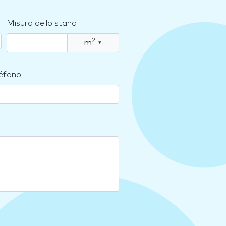
Misura dello stand
2
m
▾
léfono