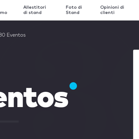
Allestitori
Foto di
Opinioni di
amo
di stand
Stand
clienti
30 Eventos
entos