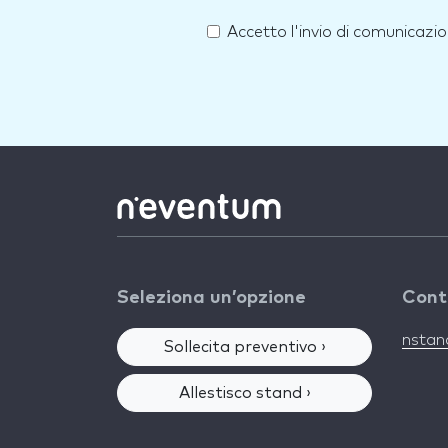
Accetto l'invio di comunicazio
Seleziona un’opzione
Cont
nsta
Sollecita preventivo ›
Allestisco stand ›