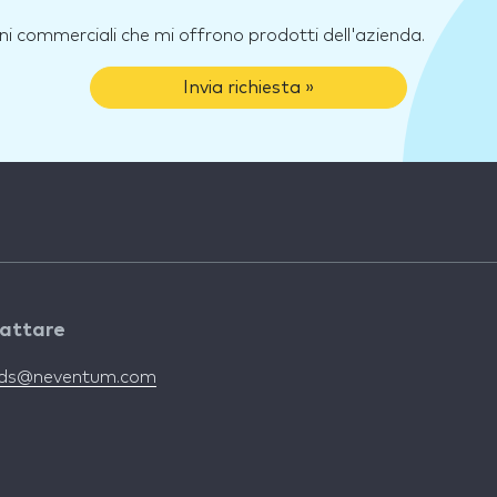
ni commerciali che mi offrono prodotti dell'azienda.
Invia richiesta »
attare
nds@neventum.com