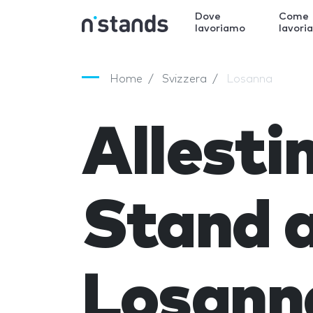
Dove
Come
lavoriamo
lavori
Home
Svizzera
Losanna
Allest
Stand 
Losann