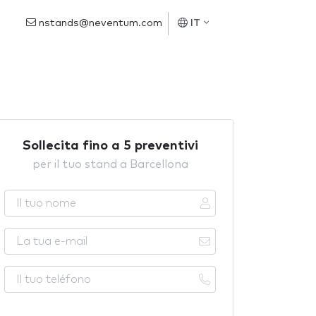
nstands@neventum.com
IT
Sollecita fino a 5 preventivi
per il tuo stand a Barcellona