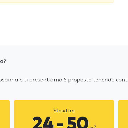
na?
 Losanna e ti presentiamo 5 proposte tenendo conto
Stand tra
24 - 50
2