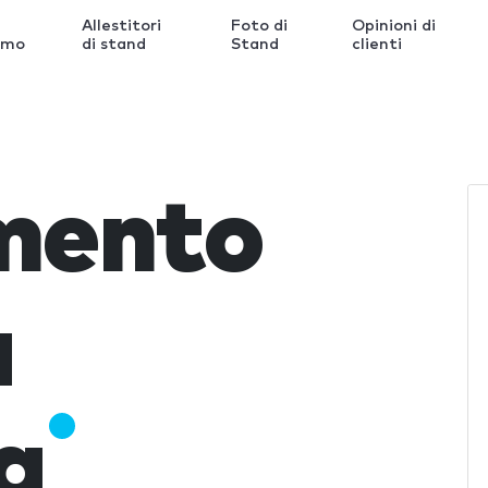
Allestitori
Foto di
Opinioni di
amo
di stand
Stand
clienti
imento
a
a