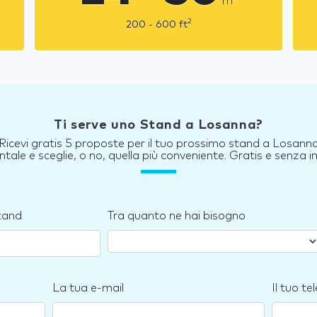
m
2
200 - 600
ft
Ti serve uno Stand a Losanna?
Ricevi gratis 5 proposte per il tuo prossimo stand a Losann
tale e sceglie, o no, quella più conveniente. Gratis e senza
stand
Tra quanto ne hai bisogno
La tua e-mail
Il tuo te