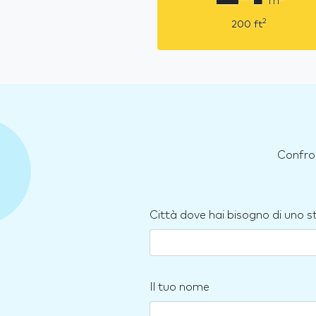
m
2
200
ft
Confron
Città dove hai bisogno di uno 
Il tuo nome