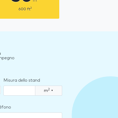
m
2
600
ft
a
 impegno
Misura dello stand
2
m
▾
léfono