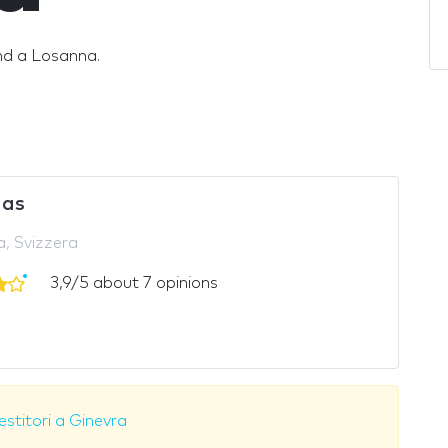
tand a Losanna.
das
, Svizzera
3,9/5 about 7 opinions
estitori a Ginevra