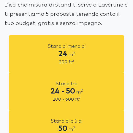
Dicci che misura di stand ti serve a Lavérune e
ti presentiamo 5 proposte tenendo conto il
tuo budget, gratis e senza impegno.
Stand di meno di
24
2
m
2
200
ft
Stand tra
24 - 50
2
m
2
200 - 600
ft
Stand di più di
50
2
m