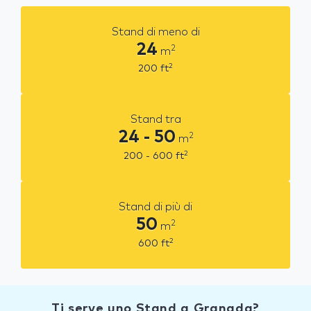
Stand di meno di
24
2
m
2
200
ft
Stand tra
24 - 50
2
m
2
200 - 600
ft
Stand di più di
50
2
m
2
600
ft
Ti serve uno Stand a Granada?