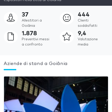
37
444
Allestitori a
Clienti
Goiânia
soddisfatti
1.878
9,4
Preventivi messi
Valutazione
a confronto
media
Aziende di stand a Goiânia