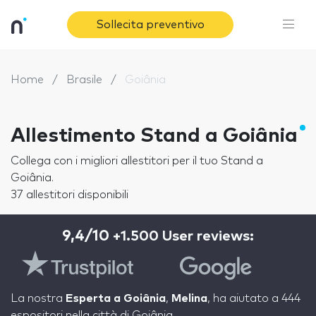
Sollecita preventivo
Home
Brasile
Goiânia
Allestimento Stand a Goiânia
Collega con i migliori allestitori per il tuo Stand a
Goiânia.
37 allestitori disponibili
9,4/10
+1.500 User reviews:
La nostra
Esperta a Goiânia
,
Melina
, ha aiutato a 444
espositori nella città di Goiânia