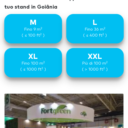
tuo stand in Goiânia
M
L
2
2
Fino 9 m
Fino 36 m
2
2
( ≤ 100 ft
)
( ≤ 400 ft
)
XL
XXL
2
2
Fino 100 m
Più di 100 m
2
2
( ≤ 1000 ft
)
( > 1000 ft
)