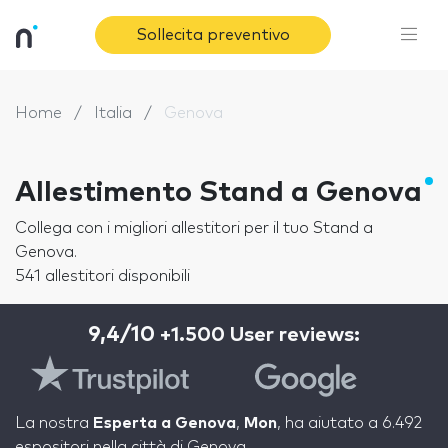
Sollecita preventivo
Home
Italia
Genova
Allestimento Stand a Genova
Collega con i migliori allestitori per il tuo Stand a
Genova.
541 allestitori disponibili
9,4/10
+1.500 User reviews:
La nostra
Esperta a Genova
,
Mon
, ha aiutato a 6.492
espositori nella città di Genova