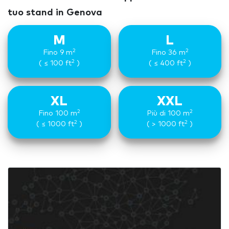
tuo stand in Genova
M
L
2
2
Fino 9 m
Fino 36 m
2
2
( ≤ 100 ft
)
( ≤ 400 ft
)
XL
XXL
2
2
Fino 100 m
Più di 100 m
2
2
( ≤ 1000 ft
)
( > 1000 ft
)