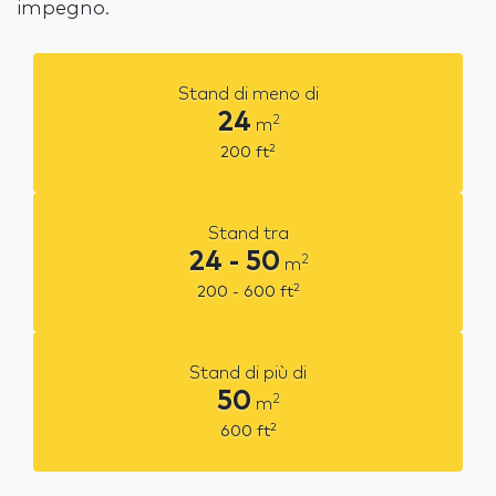
impegno.
Stand di meno di
24
2
m
2
200
ft
Stand tra
24 - 50
2
m
2
200 - 600
ft
Stand di più di
50
2
m
2
600
ft