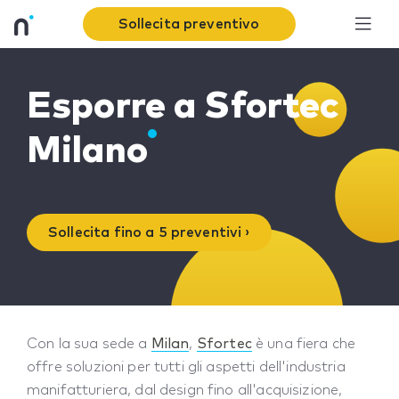
Sollecita preventivo
Esporre a Sfortec
Milano
Sollecita fino a 5 preventivi ›
Con la sua sede a
Milan
,
Sfortec
è una fiera che
offre soluzioni per tutti gli aspetti dell'industria
manifatturiera, dal design fino all'acquisizione,