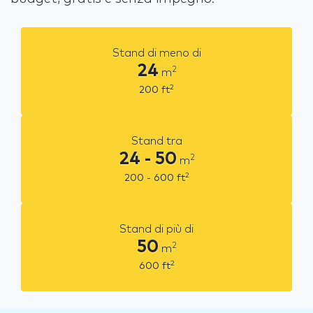
Stand di meno di
24
2
m
2
200
ft
Stand tra
24 - 50
2
m
2
200 - 600
ft
Stand di più di
50
2
m
2
600
ft